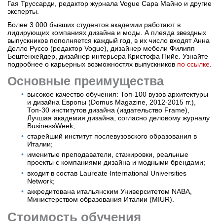
Гая Труссарди, редактор журнала Vogue Сара Майно и другие
эксперты.
Более 3 000 бывших студентов академии работают в
лидирующих компаниях дизайна и моды. А плеяда звездных
выпускников пополняется каждый год, в их число входят Анна
Делло Руссо (редактор Vogue), дизайнер мебели Филипп
Бештенхейдер, дизайнер интерьера Кристофа Пийе. Узнайте
подробнее о карьерных возможностях выпускников
по ссылке
.
Основные преимущества
высокое качество обучения: Топ-100 вузов архитектуры
и дизайна Европы (Domus Magazine, 2012-2015 гг.),
Топ-30 институтов дизайна (издательство Frame),
Лучшая академия дизайна, согласно деловому журналу
BusinessWeek;
старейший институт послевузовского образования в
Италии;
именитые преподаватели, стажировки, реальные
проекты с компаниями дизайна и модными брендами;
входит в состав Laureate International Universities
Network;
аккредитована итальянским Университетом NABA,
Министерством образования Италии (MIUR).
Стоимость обучения