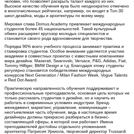
человек, что позволяет раскрыть талант каждого из них.
Бординговые школы
Высокое качество обучения вуза было неоднократно отмечено
в многочисленных рейтингах, например, он входит в Топ-30
школ дизайна, моды и архитектуры по всему миру.
Другие направления
Мировая слава Domus Academy привлекает международных
студентов более 45 национальностей. Такой культурный
обмен расширяет кругозор молодых специалистов и
становится своего рода вдохновением для творчества.
Порядка 90% всего учебного процесса занимают практика и
стажировка студентов. Особое внимание уделяется участию
академии в совместных проектах с известными компаниями
мира дизайна: Maserati, Swarovski, Versace, P&G, Adidas, Fiat,
Tommy Hilfiger, BMW Design и т.д. Благодаря этому студенты
регулярно становятся победителями международных
конкурсов Next Generation / Milan Fashion Week, Vogue Talents
и Red Dot Award.
Практическую направленность обучения поддерживают и
профессиональные преподаватели, основная цель которых не
только рассказать студентам о дизайне, но и научить их
работать в современных условиях индустрии. Бренд-
менеджмент, маркетинг, управление, коммуникации –
неотъемлемая часть обучения, ведь в настоящее время
дизайнеры должны прекрасно разбираться в бизнес-
составляющей сферы, в которой они работают. Имена
преподавателей достойны отдельного упоминания:
архитектор Патрисия Уркиола, творческий директор Trussardi