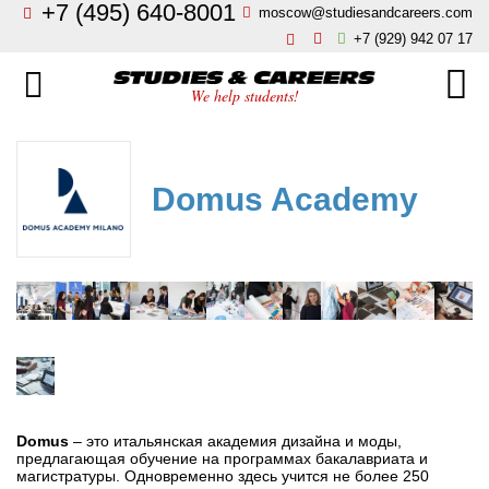
+7 (495) 640-8001
moscow@studiesandcareers.com
Главная
+7 (929) 942 07 17
Studie
Направления
We help students!
Страны
Бизнес, менеджмент, финансы
О нас
Domus Academy
Искусство, мода, дизайн
Новости
Архитектура и инжиниринг
Блог
Языковые школы
Отзывы
Гостиничный бизнес, туризм
Контакты
Кулинарное искусство
Domus
– это итальянская академия дизайна и моды,
предлагающая обучение на программах бакалавриата и
магистратуры. Одновременно здесь учится не более 250