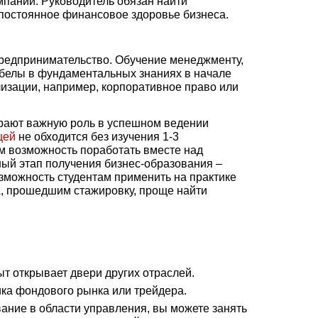
мпаний. Руководитель обязан найти
постоянное финансовое здоровье бизнеса.
 предпринимательство. Обучение менеджменту,
робелы в фундаментальных знаниях в начале
лизации, например, корпоративное право или
грают важную роль в успешном ведении
цей
не обходится без изучения 1-3
м возможность поработать вместе над
жный этап получения бизнес-образования –
зможность студентам применить на практике
А, прошедшим стажировку, проще найти
т открывает двери других отраслей.
ка фондового рынка или трейдера.
ние в области управления, вы можете занять