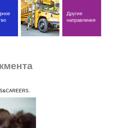
рное
Другие
тво
направления
жмента
DIES&CAREERS.