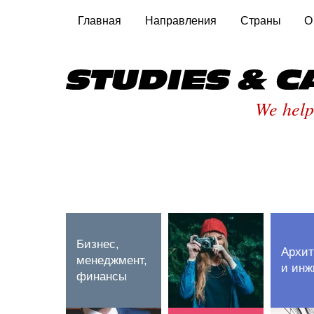
Главная
Направления
Страны
О
We help
Бизнес,
Архит
менеджмент,
и инж
финансы