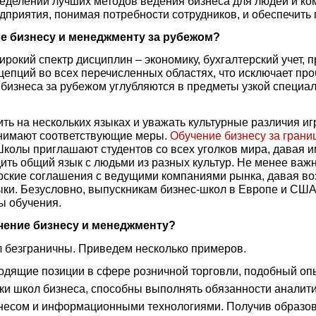
еделении лучших методов ведения бизнеса для людей и ко
приятия, понимая потребности сотрудников, и обеспечить 
е бизнесу и менеджменту за рубежом?
рокий спектр дисциплин – экономику, бухгалтерский учет,
онцепций во всех перечисленных областях, что исключает п
бизнеса за рубежом углубляются в предметы узкой специа
ть на нескольких языках и уважать культурные различия и
нимают соответствующие меры.
Обучение бизнесу за грани
колы приглашают студентов со всех уголков мира, давая и
дить общий язык с людьми из разных культур. Не менее ва
рские соглашения с ведущими компаниями рынка, давая во
ыки. Безусловно, выпускникам бизнес-школ в Европе и СШ
ы обучения.
чение бизнесу и менеджменту?
 безграничны. Приведем несколько примеров.
дящие позиции в сфере розничной торговли, подобный опы
ки школ бизнеса, способны выполнять обязанности аналити
несом и информационными технологиями. Получив образова