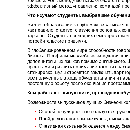
кризисы. Роль менеджмента заключается в опр
эффективный метод управления командой пред
Что изучают студенты, выбравшие обучени
Бизнес-образование за рубежом охватывает ши
как правило, стартует с изучения основных к
карьеры. Студенты последних семестров школ 
потребительские привычки.
В глобализированном мире способность говори
бизнеса. Профильные учебные заведения при
дополнительных языков помимо английского. Ш
проектами и развить понимание того, как нахо
стажировка. Вузы стремятся заключить партне
все полученные в ходе обучения знания и нав
постоянную работу после окончания программ
Кем работают выпускники, прошедшие обу
Возможности выпускников лучших бизнес-школ
Особой популярностью пользуются руково
Пройдя дополнительные курсы, выпускни
Очевидная связь наблюдается между биз