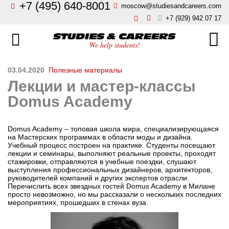
+7 (495) 640-8001
moscow@studiesandcareers.com
Главная
+7 (929) 942 07 17
Studie
Направления
We help students!
Страны
Бизнес, менеджмент, финансы
03.04.2020
Полезные материалы
Лекции и мастер-классы
О нас
Искусство, мода, дизайн
Domus Academy
Новости
Архитектура и инжиниринг
Domus Academy – топовая школа мира, специализирующаяся
на Мастерских программах в области моды и дизайна.
Блог
Учебный процесс построен на практике. Студенты посещают
Языковые школы
лекции и семинары, выполняют реальные проекты, проходят
стажировки, отправляются в учебные поездки, слушают
Отзывы
выступления профессиональных дизайнеров, архитекторов,
Гостиничный бизнес, туризм
руководителей компаний и других экспертов отрасли.
Перечислить всех звездных гостей Domus Academy в Милане
Контакты
просто невозможно, но мы рассказали о нескольких последних
мероприятиях, прошедших в стенах вуза.
Кулинарное искусство