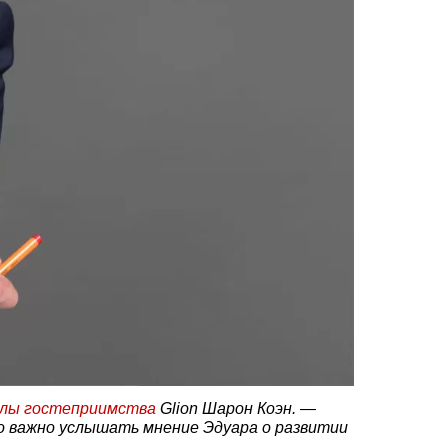
лы гостеприимства
Glion Шарон Коэн. —
о важно услышать мнение Эдуара о развитии