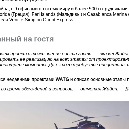
на, с 9 офисами по всему миру и более 500 сотрудниками.
orida (Греция), Fari Islands (Мальдивы) и Casablanca Marina
ля Venice-Simplon Orient Express.
анный на гостя
ваем проект с точки зрения опыта гостя, — сказал Жийо
ировать ее реализацию на всех этапах: от проектирован
минающиеся моменты. Для этого требуется дисциплина,
ился недавними проектами
WATG
и описал основные этапы 
я во время обсуждений и вопросов, — отметил Жийон. — 