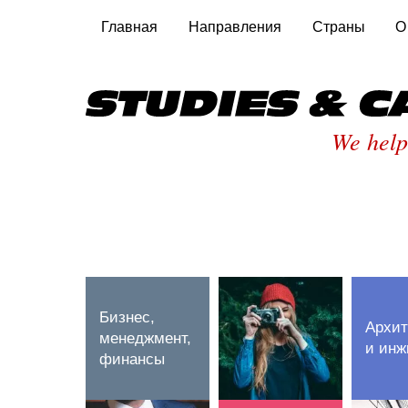
Главная
Направления
Страны
О
We help
Бизнес,
Архит
менеджмент,
и инж
финансы