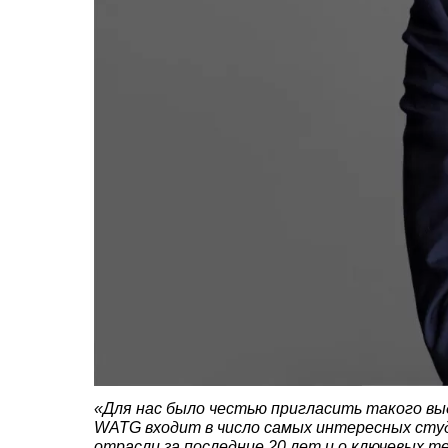
«Для нас было честью пригласить такого 
WATG входит в число самых интересных студ
отрасли за последние 20 лет и о ключевых т