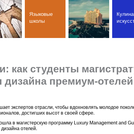
Языковые
Кулина
школы
искусс
и: как студенты магистра
 дизайна премиум-отелей
ает экспертов отрасли, чтобы вдохновлять молодое поколен
сионалов, достигших высот в своей сфере.
вошла в магистерскую программу Luxury Management and Gue
 дизайна отелей.