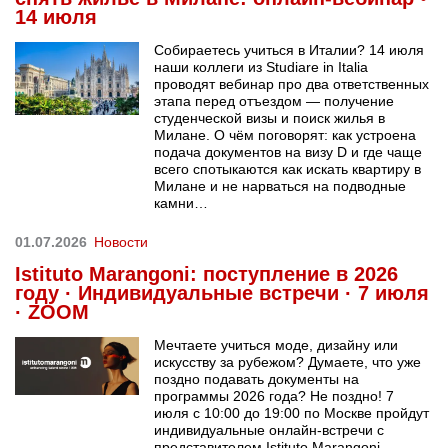
14 июля
Собираетесь учиться в Италии? 14 июля
наши коллеги из Studiare in Italia
проводят вебинар про два ответственных
этапа перед отъездом — получение
студенческой визы и поиск жилья в
Милане. О чём поговорят: как устроена
подача документов на визу D и где чаще
всего спотыкаются как искать квартиру в
Милане и не нарваться на подводные
камни…
01.07.2026
Новости
Istituto Marangoni: поступление в 2026
году · Индивидуальные встречи · 7 июля
· ZOOM
Мечтаете учиться моде, дизайну или
искусству за рубежом? Думаете, что уже
поздно подавать документы на
программы 2026 года? Не поздно! 7
июля с 10:00 до 19:00 по Москве пройдут
индивидуальные онлайн-встречи с
представителем Istituto Marangoni —