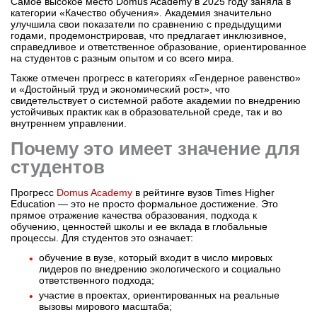
Самое высокое место Domus Academy в 2025 году заняла в
категории «Качество обучения». Академия значительно
улучшила свои показатели по сравнению с предыдущими
годами, продемонстрировав, что предлагает инклюзивное,
справедливое и ответственное образование, ориентированное
на студентов с разным опытом и со всего мира.
Также отмечен прогресс в категориях «Гендерное равенство»
и «Достойный труд и экономический рост», что
свидетельствует о системной работе академии по внедрению
устойчивых практик как в образовательной среде, так и во
внутреннем управлении.
Почему это имеет значение для
студентов
Прогресс
Domus Academy
в рейтинге вузов Times Higher
Education — это не просто формальное достижение. Это
прямое отражение качества образования, подхода к
обучению, ценностей школы и ее вклада в глобальные
процессы. Для студентов это означает:
обучение в вузе, который входит в число мировых
лидеров по внедрению экологического и социально
ответственного подхода;
участие в проектах, ориентированных на реальные
вызовы мирового масштаба;