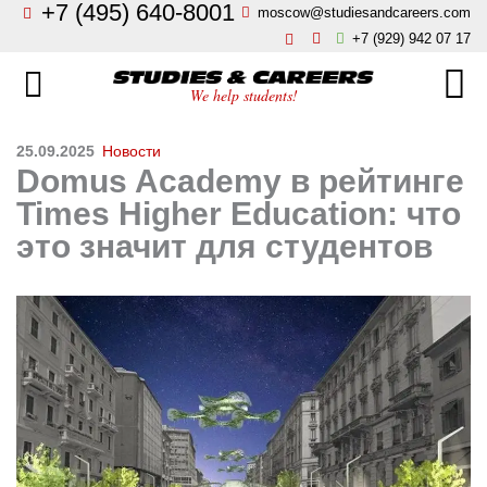
+7 (495) 640-8001
moscow@studiesandcareers.com
Главная
+7 (929) 942 07 17
Studie
Направления
We help students!
Страны
Бизнес, менеджмент, финансы
25.09.2025
Новости
Domus Academy в рейтинге
О нас
Искусство, мода, дизайн
Times Higher Education: что
это значит для студентов
Новости
Архитектура и инжиниринг
Блог
Языковые школы
Отзывы
Гостиничный бизнес, туризм
Контакты
Кулинарное искусство