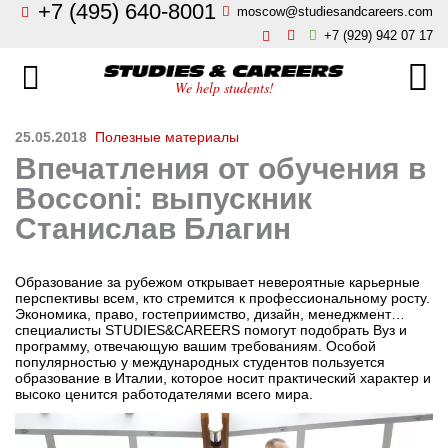
+7 (495) 640-8001
moscow@studiesandcareers.com
Главная
+7 (929) 942 07 17
Studie
Направления
We help students!
Страны
Бизнес, менеджмент, финансы
25.05.2018
Полезные материалы
Впечатления от обучения в
О нас
Искусство, мода, дизайн
Bocconi: выпускник
Новости
Станислав Благин
Архитектура и инжиниринг
Блог
Образование за рубежом открывает невероятные карьерные
Языковые школы
перспективы всем, кто стремится к профессиональному росту.
Экономика, право, гостеприимство, дизайн, менеджмент…
Отзывы
специалисты STUDIES&CAREERS помогут подобрать Вуз и
программу, отвечающую вашим требованиям. Особой
Гостиничный бизнес, туризм
популярностью у международных студентов пользуется
Контакты
образование в Италии, которое носит практический характер и
высоко ценится работодателями всего мира.
Кулинарное искусство