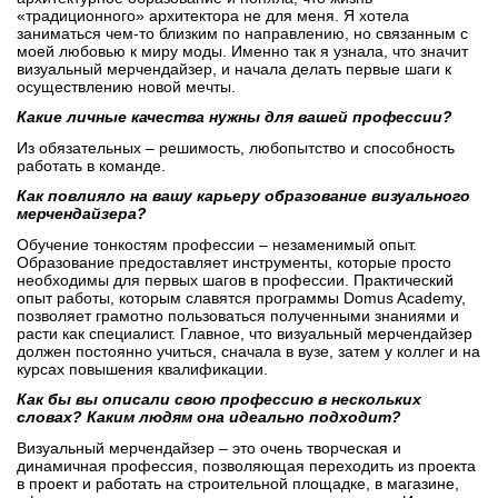
«традиционного» архитектора не для меня. Я хотела
заниматься чем-то близким по направлению, но связанным с
моей любовью к миру моды. Именно так я узнала, что значит
визуальный мерчендайзер, и начала делать первые шаги к
осуществлению новой мечты.
Какие личные качества нужны для вашей профессии?
Из обязательных – решимость, любопытство и способность
работать в команде.
Как повлияло на вашу карьеру образование визуального
мерчендайзера?
Обучение тонкостям профессии – незаменимый опыт.
Образование предоставляет инструменты, которые просто
необходимы для первых шагов в профессии. Практический
опыт работы, которым славятся программы Domus Academy,
позволяет грамотно пользоваться полученными знаниями и
расти как специалист. Главное, что визуальный мерчендайзер
должен постоянно учиться, сначала в вузе, затем у коллег и на
курсах повышения квалификации.
Как бы вы описали свою профессию в нескольких
словах? Каким людям она идеально подходит?
Визуальный мерчендайзер – это очень творческая и
динамичная профессия, позволяющая переходить из проекта
в проект и работать на строительной площадке, в магазине,