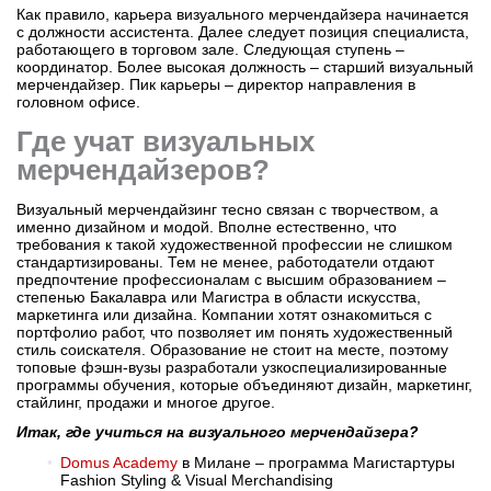
Как правило, карьера визуального мерчендайзера начинается
с должности ассистента. Далее следует позиция специалиста,
работающего в торговом зале. Следующая ступень –
координатор. Более высокая должность – старший визуальный
мерчендайзер. Пик карьеры – директор направления в
головном офисе.
Где учат визуальных
мерчендайзеров?
Визуальный мерчендайзинг тесно связан с творчеством, а
именно дизайном и модой. Вполне естественно, что
требования к такой художественной профессии не слишком
стандартизированы. Тем не менее, работодатели отдают
предпочтение профессионалам с высшим образованием –
степенью Бакалавра или Магистра в области искусства,
маркетинга или дизайна. Компании хотят ознакомиться с
портфолио работ, что позволяет им понять художественный
стиль соискателя. Образование не стоит на месте, поэтому
топовые фэшн-вузы разработали узкоспециализированные
программы обучения, которые объединяют дизайн, маркетинг,
стайлинг, продажи и многое другое.
Итак, где учиться на визуального мерчендайзера?
Domus Academy
в Милане – программа Магистартуры
Fashion Styling & Visual Merchandising