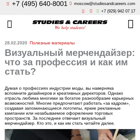
+7 (495) 640-8001
moscow@studiesandcareers.com
Главная
+7 (929) 942 07 17
Studie
Направления
We help students!
Страны
Бизнес, менеджмент, финансы
28.02.2020
Полезные материалы
Визуальный мерчендайзер:
О нас
Искусство, мода, дизайн
что за профессия и как им
Новости
стать?
Архитектура и инжиниринг
Блог
Думая о профессиях индустрии моды, вы наверняка
Языковые школы
вспомните дизайнеров и креативных директоров. Однако
отрасль любима многими за богатое разнообразие карьерных
Отзывы
возможностей. Многие предпочитают работать «за кадром»,
создавая запоминающиеся логотипы, яркие рекламные
Гостиничный бизнес, туризм
кампании или незабываемое оформление торговых
Контакты
пространств. За последнее отвечает визуальный
мерчендайзер. Кто это, и как им стать читайте далее.
Кулинарное искусство