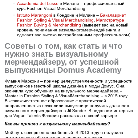
Accademia del Lusso
в Милане – профессиональный
курс Fashion Visual Merchandising
Istituto Marangoni
в Лондоне и Милане –
Бакалавриат
Fashion Styling & Visual Merchandising
,
Магистратура
Fashion Buying & Merchandising
(выведет вас на новый
уровень понимания визуальногомерчендайзинга и
сделает вас высоко востребованным профессионалом)
Советы о том, как стать и что
нужно знать визуальному
мерчендайзеру, от успешной
выпускницы Domus Academy
Флавия Маркони – пример целеустремленности и успешности
выпускников известной школы дизайна и моды Домус. Она
окончила курс обучения на визуального мерчендайзера –
Master in Fashion Styling & VisualMerchandising – в 2015 году.
Высококачественное образование с практической
направленностью позволили выпускнице получить должность
визуального мерчендайзера в Jil Sander. В недавнем интервью
для Vogue Talents Флафия рассказала о своей карьере.
Как вы пришли к визуальному мерчендайзингу?
Мой путь совершенно особенный. В 2013 году я получила
архитектурное образование и поняла, что жизнь