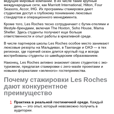
ведущие мировые компании. В их числе такие крупные
международные сети, как Marriott International, Hilton, Four
Seasons, Accor, IHG. Их программы стажировок дают
студентам доступ к глубокому пониманию люксовых
стандартов и операционного менеджмента.
Кроме того, Les Roches тесно сотрудничает с бутик-отелями и
lifestyle-брендами, включая The Hoxton, Soho House, Mama
Shelter. Здесь студенты получают еще больше
ответственности и опыт работы в креативной среде.
В числе партнеров школы Les Roches особое место занимают
люксовые резорты на Мальдивах, в Таиланде и ОАЭ — в тех
регионах, где горячий сезон длится круглый год и всегда
востребованы студенты со швейцарским образованием.
Наконец, Les Roches активно знакомит своих студентов с эко-
туризмом, предлагая стажировки с zero-waste проектами и
новыми форматами «зеленого» гостеприимства.
Почему стажировки Les Roches
дают конкурентное
преимущество
Практика в реальной гостиничной среде.
Каждый
день — это опыт, который невозможно получить в
аудитории.