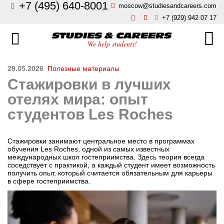
+7 (495) 640-8001
moscow@studiesandcareers.com
Главная
+7 (929) 942 07 17
Studie
Направления
We help students!
Страны
Бизнес, менеджмент, финансы
29.05.2026
Полезные материалы
Стажировки в лучших
О нас
Искусство, мода, дизайн
отелях мира: опыт
Новости
студентов Les Roches
Архитектура и инжиниринг
Блог
Стажировки занимают центральное место в программах
Языковые школы
обучения Les Roches, одной из самых известных
международных школ гостеприимства. Здесь теория всегда
Отзывы
соседствует с практикой, а каждый студент имеет возможность
получить опыт, который считается обязательным для карьеры
Гостиничный бизнес, туризм
в сфере гостеприимства.
Контакты
Кулинарное искусство