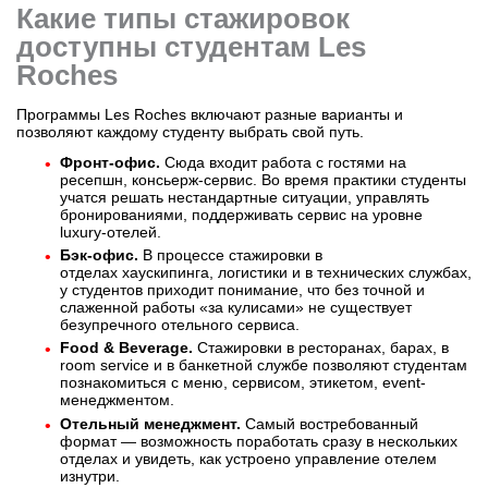
Какие типы стажировок
доступны студентам Les
Roches
Программы Les Roches включают разные варианты и
позволяют каждому студенту выбрать свой путь.
Фронт-офис.
Сюда входит работа с гостями на
ресепшн, консьерж-сервис. Во время практики студенты
учатся решать нестандартные ситуации, управлять
бронированиями, поддерживать сервис на уровне
luxury-отелей.
Бэк-офис.
В процессе стажировки в
отделах
хаускипинга, логистики и в технических службах,
у студентов приходит понимание, что без точной и
слаженной работы «за кулисами» не существует
безупречного отельного сервиса.
Food & Beverage.
Стажировки в ресторанах, барах, в
room service и в банкетной службе позволяют студентам
познакомиться с меню, сервисом, этикетом, event-
менеджментом.
Отельный менеджмент.
Самый востребованный
формат — возможность поработать сразу в нескольких
отделах и увидеть, как устроено управление отелем
изнутри.