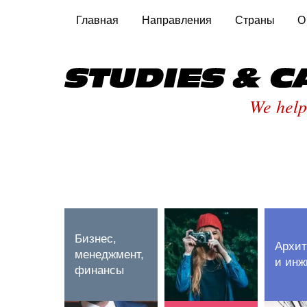
Главная
Направления
Страны
О
We help
Бизнес,
Архит
менеджмент,
и инж
финансы