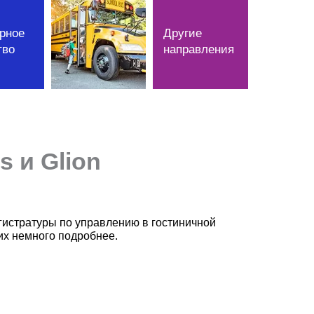
рное
Другие
тво
направления
 и Glion
гистратуры по управлению в гостиничной
их немного подробнее.