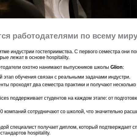
тся работодателями по всему мир
ритме индустрии гостеприимства. С первого семестра они п
е лежат в основе hospitality.
ботодатели охотно нанимают выпускников школы
Glion
:
 этап обучения связан с реальными задачами индустри.
нты проходят два семестра практики и получают несколько
ices поддерживает студентов на каждом этапе: от подгото
0 компаний сотрудничают со школой, что значительно расш
одой специалист получает диплом, который подтверждает с
тандартов hospitality.