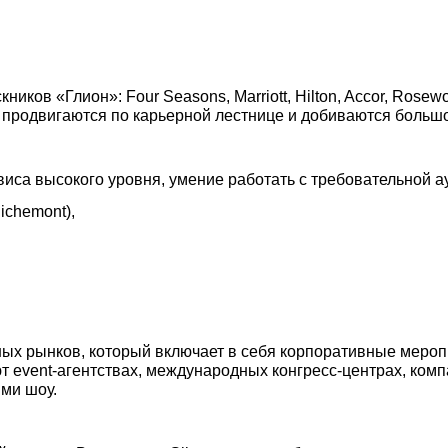
ов «Глион»: Four Seasons, Marriott, Hilton, Accor, Rosewood
 продвигаются по карьерной лестнице и добиваются большо
иса высокого уровня, умение работать с требовательной ау
Richemont),
ых рынков, который включает в себя корпоративные мероп
т event-агентствах, международных конгресс-центрах, ко
ми шоу.