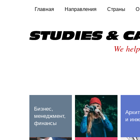
Главная
Направления
Страны
О
We help
Бизнес,
Архит
менеджмент,
и инж
финансы