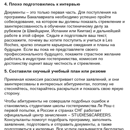
4. Плохо подготовились к интервью
Документы – это только первая часть. Для поступления на
программы Бакалавриата необходимо успешно пройти
собеседование, на котором вы должны показать стремление и
заинтересованность в обучении гостиничному делу за
рубежом (в Швейцарии, Испании или Киитае) и дальнейшей
работе в этой сфере. Сядьте и подготовьте ваш текст,
расскажите, почему вы хотите поступить и учиться в Les
Roches, кратко опишите карьерные ожидания и планы на
будущее. Если вы пока не представляете своего
профессионального будущего, покажите страстное желание
работать в индустрии гостеприимства, комиссия по
достоинству оценит вашу честность и стремление.
5. Составили скучный учебный план или резюме
Приемная комиссия рассматривает сотни заявлений, и они
заинтересованы в интересных абитуриентах, поэтому не
стесняйтесь, постарайтесь раскрыться и показать свою яркую
сторону.
Чтобы абитуриенты не совершали подобных ошибок и
становились студентами школы гостеприимства Ле Рош с
первой попытки, в России и странах СНГ работает
официальный центр зачисления – STUDIES&CAREERS.
Консультанты помогут подобрать программу, заполнить
заявление, подготовить и отправить документы, а также
подготовиться к интервью. Все услуги оказываются бесплатно.