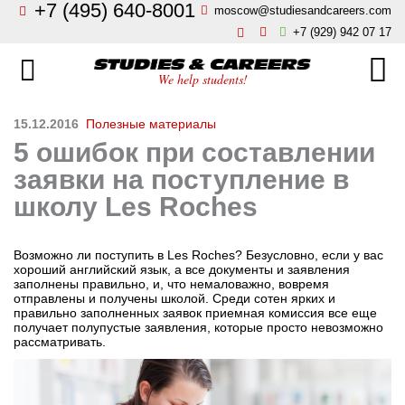
+7 (495) 640-8001
moscow@studiesandcareers.com
Главная
+7 (929) 942 07 17
Studie
Направления
We help students!
Страны
Бизнес, менеджмент, финансы
15.12.2016
Полезные материалы
5 ошибок при составлении
О нас
Искусство, мода, дизайн
заявки на поступление в
Новости
школу Les Roches
Архитектура и инжиниринг
Блог
Возможно ли поступить в Les Roches? Безусловно, если у вас
Языковые школы
хороший английский язык, а все документы и заявления
заполнены правильно, и, что немаловажно, вовремя
Отзывы
отправлены и получены школой. Среди сотен ярких и
правильно заполненных заявок приемная комиссия все еще
Гостиничный бизнес, туризм
получает полупустые заявления, которые просто невозможно
Контакты
рассматривать.
Кулинарное искусство