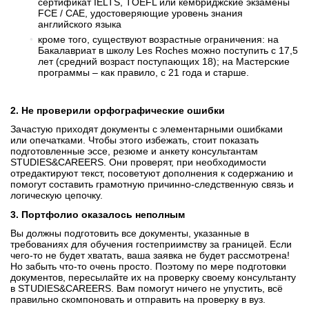
сертификат IELTS, TOEFL или кембриджские экзамены
FCE / CAE, удостоверяющие уровень знания
английского языка
кроме того, существуют возрастные ограничения: на
Бакалавриат в школу Les Roches можно поступить с 17,5
лет (средний возраст поступающих 18); на Мастерские
программы – как правило, с 21 года и старше.
2. Не проверили орфографические ошибки
Зачастую приходят документы с элементарными ошибками
или опечатками. Чтобы этого избежать, стоит показать
подготовленные эссе, резюме и анкету консультантам
STUDIES&CAREERS. Они проверят, при необходимости
отредактируют текст, посоветуют дополнения к содержанию и
помогут составить грамотную причинно-следственную связь и
логическую цепочку.
3. Портфолио оказалось неполным
Вы должны подготовить все документы, указанные в
требованиях для обучения гостеприимству за границей. Если
чего-то не будет хватать, ваша заявка не будет рассмотрена!
Но забыть что-то очень просто. Поэтому по мере подготовки
документов, пересылайте их на проверку своему консультанту
в STUDIES&CAREERS. Вам помогут ничего не упустить, всё
правильно скомпоновать и отправить на проверку в вуз.