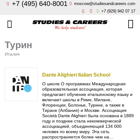
+7 (495) 640-8001
moscow@studiesandcareers.com
Главная
+7 (929) 942 07 17
Studie
Направления
We help students!
Страны
Бизнес, менеджмент, финансы
Турин
О нас
Италия
Искусство, мода, дизайн
Новости
Архитектура и инжиниринг
Dante Alighieri Italian School
О школе О программах Международная
Блог
образовательная ассоциация, которая
Языковые школы
предлагает обучение итальянскому языку и
Отзывы
включает школы в Риме, Милане,
Флоренции, Болонье, Турине, а также в
Гостиничный бизнес, туризм
Тиране (Албания) и Москве. Ассоциация
Контакты
Società Dante Alighieri была основана в 1889
году и позднее стала некоммерческой
Кулинарное искусство
ассоциацией, объединяющей 134 000
человек по всему миру. Эта сеть
распространяется более чем на…