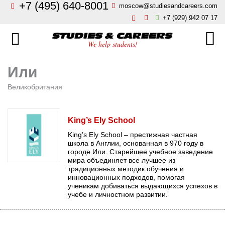
+7 (495) 640-8001
moscow@studiesandcareers.com
Главная
+7 (929) 942 07 17
Studie
Направления
We help students!
Страны
Бизнес, менеджмент, финансы
Или
О нас
Великобритания
Искусство, мода, дизайн
Новости
Архитектура и инжиниринг
King’s Ely School
King’s Ely School – престижная частная
Блог
школа в Англии, основанная в 970 году в
Языковые школы
городе Или. Старейшее учебное заведение
Отзывы
мира объединяет все лучшее из
традиционных методик обучения и
Гостиничный бизнес, туризм
инновационных подходов, помогая
Контакты
ученикам добиваться выдающихся успехов в
учебе и личностном развитии.
Кулинарное искусство