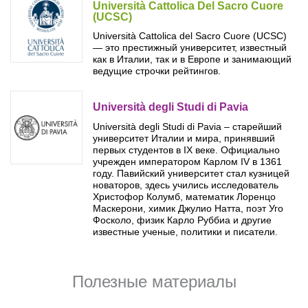
Бординговые школы
Università Cattolica Del Sacro Cuore
(UCSC)
Università Cattolica del Sacro Cuore (UCSC)
Другие направления
— это престижный университет, известный
как в Италии, так и в Европе и занимающий
ведущие строчки рейтингов.
Università degli Studi di Pavia
Università degli Studi di Pavia – старейший
университет Италии и мира, принявший
первых студентов в IX веке. Официально
учрежден императором Карлом IV в 1361
году. Павийский университет стал кузницей
новаторов, здесь учились исследователь
Христофор Колумб, математик Лоренцо
Маскерони, химик Джулио Натта, поэт Уго
Фосколо, физик Карло Руббиа и другие
известные ученые, политики и писатели.
Полезные материалы