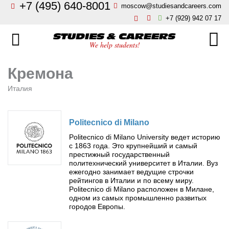
+7 (495) 640-8001
moscow@studiesandcareers.com
Главная
+7 (929) 942 07 17
Studie
Направления
We help students!
Страны
Бизнес, менеджмент, финансы
Кремона
О нас
Италия
Искусство, мода, дизайн
Новости
Архитектура и инжиниринг
Politecnico di Milano
Politecnico di Milano University ведет историю
Блог
с 1863 года. Это крупнейший и самый
Языковые школы
престижный государственный
Отзывы
политехнический университет в Италии. Вуз
ежегодно занимает ведущие строчки
Гостиничный бизнес, туризм
рейтингов в Италии и по всему миру.
Контакты
Politecnico di Milano расположен в Милане,
одном из самых промышленно развитых
Кулинарное искусство
городов Европы.