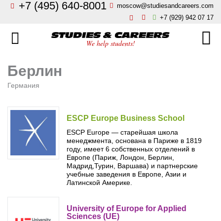
+7 (495) 640-8001
moscow@studiesandcareers.com
Главная
+7 (929) 942 07 17
Studie
Направления
We help students!
Страны
Бизнес, менеджмент, финансы
Берлин
О нас
Германия
Искусство, мода, дизайн
Новости
Архитектура и инжиниринг
ESCP Europe Business School
ESCP Europe — старейшая школа
Блог
менеджмента, основана в Париже в 1819
Языковые школы
году, имеет 6 собственных отделений в
Отзывы
Европе (Париж, Лондон, Берлин,
Мадрид,Турин, Варшава) и партнерские
Гостиничный бизнес, туризм
учебные заведения в Европе, Азии и
Контакты
Латинской Америке.
Кулинарное искусство
University of Europe for Applied
Sciences (UE)