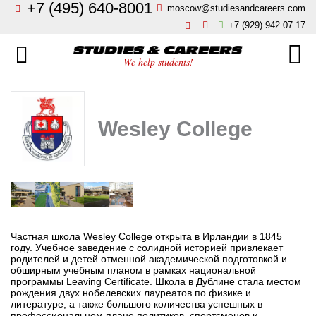
+7 (495) 640-8001
moscow@studiesandcareers.com
Главная
+7 (929) 942 07 17
Studie
Направления
We help students!
Страны
Бизнес, менеджмент, финансы
О нас
Wesley College
Искусство, мода, дизайн
Новости
Архитектура и инжиниринг
Блог
Языковые школы
Отзывы
Частная школа Wesley College открыта в Ирландии в 1845
Гостиничный бизнес, туризм
году. Учебное заведение с солидной историей привлекает
Контакты
родителей и детей отменной академической подготовкой и
обширным учебным планом в рамках национальной
программы Leaving Certificate. Школа в Дублине стала местом
Кулинарное искусство
рождения двух нобелевских лауреатов по физике и
литературе, а также большого количества успешных в
профессиональном плане политиков, спортсменов и