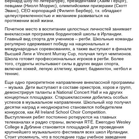
Бернард Шоу по литературе), президентами (Хаим Герцог),
певцами (Ниолл Моррис), олимпийскими призерами (Скотт
Эванс), CEO корпораций (Филипп Бербер), т.к. обладают
целеустремленностью и желанием развиваться на
протяжении всей жизни.
Почетное место в воспитании целостных личностей занимает
внеклассная программа бординговой школы в Ирландии.
Главный вид спорта для учеников – регби. Школьные команды
регулярно одерживают победу на национальных и
международных соревнованиях, а также выступают в финале
Высшей Лиги и Vincent Murray Cup, получая титул чемпионов.
Школа готовит профессиональных игроков в регби. Более
того, студенты испытывают силы в других видах спорта,
включая хоккей, легкую атлетику, крикет, бадминтон, нетбол и
теннис.
Еще одно приоритетное направление внеклассной программы
– музыка. Дети выступают в составе оркестров, хоров и групп,
демонстрируя таланты в National Concert Hall и на других
концертных площадках. Старшеклассники добились особых
успехов в музыкальном направлении. Школьный хор получил
десятки наград и неоднократно становился победителем
конкурсов, как All Ireland School Choir Competition.
Выступления ребят постоянно ротируются на главных
телеканалах и радио страны, включая RTÉ. Ежегодно Wesley
College в Дублине становится площадкой для проведения
крупнейшего музыкального фестиваля всех школ Ирландии.
Стоит упомянуть, что в последние годы учебное заведение