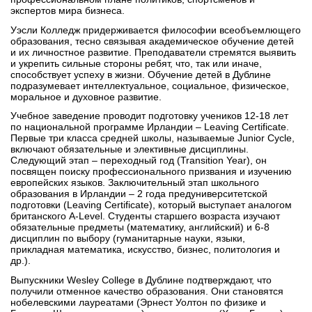
Бординговые школы
экспертов мира бизнеса.
Уэсли Колледж придерживается философии всеобъемлющего
образования, тесно связывая академическое обучение детей
Другие направления
и их личностное развитие. Преподаватели стремятся выявить
и укрепить сильные стороны ребят, что, так или иначе,
способствует успеху в жизни. Обучение детей в Дублине
подразумевает интеллектуальное, социальное, физическое,
моральное и духовное развитие.
Учебное заведение проводит подготовку учеников 12-18 лет
по национальной программе Ирландии – Leaving Certificate.
Первые три класса средней школы, называемые Junior Cycle,
включают обязательные и элективные дисциплины.
Следующий этап – переходный год (Transition Year), он
посвящен поиску профессионального призвания и изучению
европейских языков. Заключительный этап школьного
образования в Ирландии – 2 года предуниверситетской
подготовки (Leaving Certificate), который выступает аналогом
британского A-Level. Студенты старшего возраста изучают
обязательные предметы (математику, английский) и 6-8
дисциплин по выбору (гуманитарные науки, языки,
прикладная математика, искусство, бизнес, политология и
др.).
Выпускники Wesley College в Дублине подтверждают, что
получили отменное качество образования. Они становятся
нобелевскими лауреатами (Эрнест Уолтон по физике и