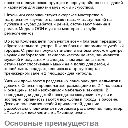
провело полную реконструкцию и переустройство всех зданий
и кабинетов для занятий музыкой и искусством.
Школьники совершенствуют актерское мастерство в
театральном кружке, оттачивают навыки выступлений на
публике в клубах дебатов и речей, отстаивают мнение в
рамках Модели ООН и учатся мастерить в клубе
ремесленников.
В Уэсли Колледж дети пользуются всеми благами передового
образовательного центра. Школа больше напоминает учебный
городок. Студенты получают знания в математическом центре,
научной лаборатории, технологическом центре, занимаются
музыкой и искусством в специальном здании, а также
оттачивают спортивные навыки на 4 полях для регби, 4
хоккейных площадках, теннисных астротуф-кортах,
тренажерном зале и 2 площадок для нетбола.
Ученики проживают в раздельных пансионах для мальчиков и
девочек. Спальни предполагают размещение по 2-4 человека
и оснащены всей необходимой мебелью и техникой. В
выходные дни для детей проводятся экскурсии в музеи и
зоопарки, организовываются воркшопы и походы в бассейн.
Девочки пользуются особой привилегией, для них
разработана специальная программа развлечений, например,
«Пижамные вечеринки» и «Блинные ночи».
Основные преимущества