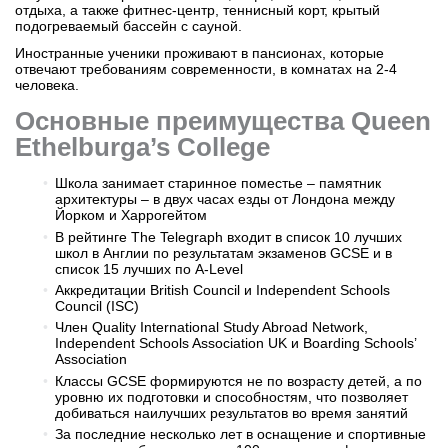
отдыха, а также фитнес-центр, теннисный корт, крытый
подогреваемый бассейн с сауной.
Иностранные ученики проживают в пансионах, которые
отвечают требованиям современности, в комнатах на 2-4
человека.
Основные преимущества Queen
Ethelburga’s College
Школа занимает старинное поместье – памятник
архитектуры – в двух часах езды от Лондона между
Йорком и Харрогейтом
В рейтинге The Telegraph входит в список 10 лучших
школ в Англии по результатам экзаменов GCSE и в
список 15 лучших по A-Level
Аккредитации British Council и Independent Schools
Council (ISC)
Член Quality International Study Abroad Network,
Independent Schools Association UK и Boarding Schools’
Association
Классы GCSE формируются не по возрасту детей, а по
уровню их подготовки и способностям, что позволяет
добиваться наилучших результатов во время занятий
За последние несколько лет в оснащение и спортивные