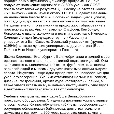
порядка 85% выпускников QE College программы A-Level
получают наивысшие оценки A* и А, 80% учеников GCSE
показывают такой же результат. QE Faculty не отстает. Более
75% выпускников A-Level и около 90% BTEC сдают экзамены
на наивысшие баллы A* и А. Особенно выдающиеся успехи,
по традиции, достигаются в математике и английском языке.
Не удивительно, что выпускники продолжают образование в
престижных вузах Англии, включая Оксфорд, Кембридж,
Лондонскую школу экономики и политических наук, Империал
Колледж Лондон (входящих в группу «Рассел») и
университеты Бат, Сассекс, Эссекский университет (группы
«1994»), а также лучшие университеты других стран (Вест-
Пойнт в Нью-Йорке и университет Гонконга).
Школа Королевы Этельбурги в Великобритании в полной мере
осознает важное значение спортивной подготовки детей. Они
занимаются альпинизмом, крикетом, футболом, плаванием,
верховой ездой и многими другими захватывающими видами
спорта. Искусство – еще одно приоритетное направление для
учебного заверения. Ученики оттачивают навыки в живописи,
дизайне, гастрономии, архитектуре, фотографии, пении, а
также учатся играть на музыкальных инструментах, участвуют
в театральных постановках и ваяют скульптуры.
Учебные кампусы частных школ QE в Великобритании
прекрасно оборудованы. Студентам доступны компьютерные
классы, классы бизнес-обучения, кабинеты профориентации,
регулярно обновляемая библиотека, центр театрального
искусства с театром на 200 мест, кафе, столовая, комнаты