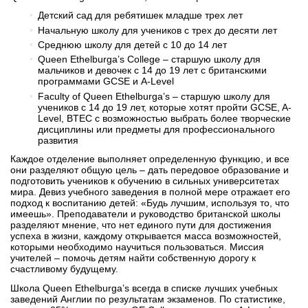
Бординговые школы
Детский сад для ребятишек младше трех лет
Начальную школу для учеников с трех до десяти лет
Другие направления
Среднюю школу для детей c 10 до 14 лет
Queen Ethelburga’s College – старшую школу для
мальчиков и девочек с 14 до 19 лет с британскими
программами GCSE и A-Level
Faculty of Queen Ethelburga’s – старшую школу для
учеников с 14 до 19 лет, которые хотят пройти GCSE, A-
Level, BTEC с возможностью выбрать более творческие
дисциплины или предметы для профессионального
развития
Каждое отделение выполняет определенную функцию, и все
они разделяют общую цель – дать передовое образование и
подготовить учеников к обучению в сильных университетах
мира. Девиз учебного заведения в полной мере отражает его
подход к воспитанию детей: «Будь лучшим, используя то, что
имеешь». Преподаватели и руководство британской школы
разделяют мнение, что нет единого пути для достижения
успеха в жизни, каждому открывается масса возможностей,
которыми необходимо научиться пользоваться. Миссия
учителей – помочь детям найти собственную дорогу к
счастливому будущему.
Школа Queen Ethelburga’s всегда в списке лучших учебных
заведений Англии по результатам экзаменов. По статистике,