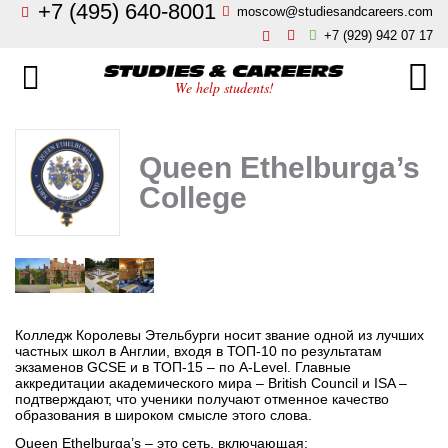
+7 (495) 640-8001
moscow@studiesandcareers.com
Главная
+7 (929) 942 07 17
Studie
Направления
We help students!
Страны
Бизнес, менеджмент, финансы
Queen Ethelburga’s
О нас
Искусство, мода, дизайн
College
Новости
Архитектура и инжиниринг
Блог
Языковые школы
Отзывы
Колледж Королевы Этельбурги носит звание одной из лучших
Гостиничный бизнес, туризм
частных школ в Англии, входя в ТОП-10 по результатам
Контакты
экзаменов GCSE и в ТОП-15 – по A-Level. Главные
аккредитации академического мира – British Council и ISA –
подтверждают, что ученики получают отменное качество
Кулинарное искусство
образования в широком смысле этого слова.
Queen Ethelburga’s – это сеть, включающая: