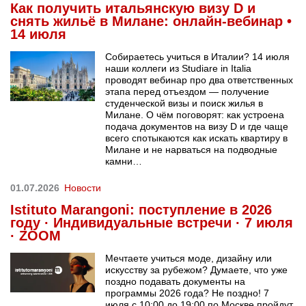
Как получить итальянскую визу D и
снять жильё в Милане: онлайн-вебинар •
14 июля
Собираетесь учиться в Италии? 14 июля
наши коллеги из Studiare in Italia
проводят вебинар про два ответственных
этапа перед отъездом — получение
студенческой визы и поиск жилья в
Милане. О чём поговорят: как устроена
подача документов на визу D и где чаще
всего спотыкаются как искать квартиру в
Милане и не нарваться на подводные
камни…
01.07.2026
Новости
Istituto Marangoni: поступление в 2026
году · Индивидуальные встречи · 7 июля
· ZOOM
Мечтаете учиться моде, дизайну или
искусству за рубежом? Думаете, что уже
поздно подавать документы на
программы 2026 года? Не поздно! 7
июля с 10:00 до 19:00 по Москве пройдут