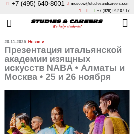
+7 (495) 640-8001
moscow@studiesandcareers.com
Главная
+7 (929) 942 07 17
Studie
Направления
We help students!
Страны
Бизнес, менеджмент, финансы
20.11.2025
Новости
Презентация итальянской
О нас
Искусство, мода, дизайн
академии изящных
искусств NABA • Алматы и
Новости
Архитектура и инжиниринг
Москва • 25 и 26 ноября
Блог
Языковые школы
Отзывы
Гостиничный бизнес, туризм
Контакты
Кулинарное искусство