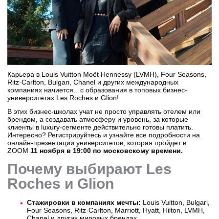
Бординговые школы
Другие направления
Карьера в Louis Vuitton Moët Hennessy (LVMH), Four Seasons,
Ritz-Carlton, Bulgari, Chanel и других международных
компаниях начиется…с образования в топовых бизнес-
университетах Les Roches и Glion!
В этих бизнес-школах учат не просто управлять отелем или
брендом, а создавать атмосферу и уровень, за которые
клиенты в luxury-сегменте действительно готовы платить.
Интересно? Регистрируйтесь и узнайте все подробности на
онлайн-презентации университетов, которая пройдет в
ZOOM
11 ноября в 19:00 по московскому времени.
Почему выбирают Les
Roches и Glion
Стажировки в компаниях мечты:
Louis Vuitton, Bulgari,
Four Seasons, Ritz-Carlton, Marriott, Hyatt, Hilton, LVMH,
Chanel и других мировых брендах