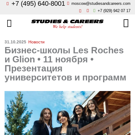
+7 (495) 640-8001
moscow@studiesandcareers.com
Главная
+7 (929) 942 07 17
Studie
Направления
We help students!
Страны
Бизнес, менеджмент, финансы
31.10.2025
Новости
Бизнес-школы Les Roches
О нас
Искусство, мода, дизайн
и Glion • 11 ноября •
Презентация
Новости
Архитектура и инжиниринг
университетов и программ
Блог
Языковые школы
Отзывы
Гостиничный бизнес, туризм
Контакты
Кулинарное искусство