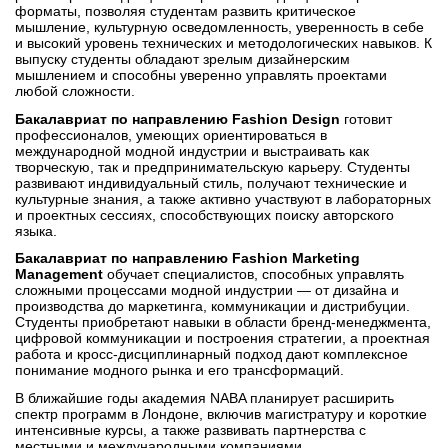
форматы, позволяя студентам развить критическое
мышление, культурную осведомленность, уверенность в себе
и высокий уровень технических и методологических навыков. К
выпуску студенты обладают зрелым дизайнерским
мышлением и способны уверенно управлять проектами
любой сложности.
Бакалавриат по направлению Fashion Design
готовит
профессионалов, умеющих ориентироваться в
международной модной индустрии и выстраивать как
творческую, так и предпринимательскую карьеру. Студенты
развивают индивидуальный стиль, получают технические и
культурные знания, а также активно участвуют в лабораторных
и проектных сессиях, способствующих поиску авторского
языка.
Бакалавриат по направлению Fashion Marketing
Management
обучает специалистов, способных управлять
сложными процессами модной индустрии — от дизайна и
производства до маркетинга, коммуникации и дистрибуции.
Студенты приобретают навыки в области бренд-менеджмента,
цифровой коммуникации и построения стратегии, а проектная
работа и кросс-дисциплинарный подход дают комплексное
понимание модного рынка и его трансформаций.
В ближайшие годы академия NABA планирует расширить
спектр программ в Лондоне, включив магистратуру и короткие
интенсивные курсы, а также развивать партнерства с
местными и международными компаниями.