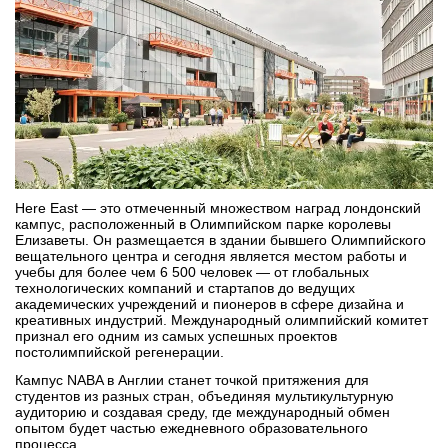
Бординговые школы
Другие направления
Here East — это отмеченный множеством наград лондонский
кампус, расположенный в Олимпийском парке королевы
Елизаветы. Он размещается в здании бывшего Олимпийского
вещательного центра и сегодня является местом работы и
учебы для более чем 6 500 человек — от глобальных
технологических компаний и стартапов до ведущих
академических учреждений и пионеров в сфере дизайна и
креативных индустрий. Международный олимпийский комитет
признал его одним из самых успешных проектов
постолимпийской регенерации.
Кампус NABA в Англии станет точкой притяжения для
студентов из разных стран, объединяя мультикультурную
аудиторию и создавая среду, где международный обмен
опытом будет частью ежедневного образовательного
процесса.