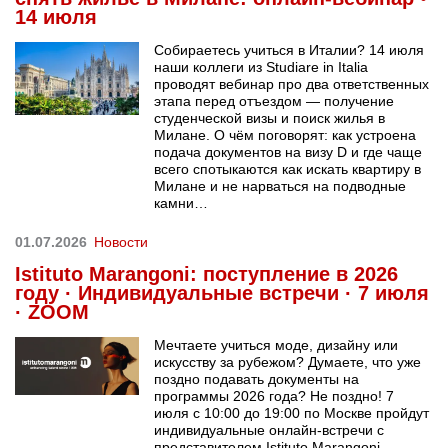
14 июля
Собираетесь учиться в Италии? 14 июля
наши коллеги из Studiare in Italia
проводят вебинар про два ответственных
этапа перед отъездом — получение
студенческой визы и поиск жилья в
Милане. О чём поговорят: как устроена
подача документов на визу D и где чаще
всего спотыкаются как искать квартиру в
Милане и не нарваться на подводные
камни…
01.07.2026
Новости
Istituto Marangoni: поступление в 2026
году · Индивидуальные встречи · 7 июля
· ZOOM
Мечтаете учиться моде, дизайну или
искусству за рубежом? Думаете, что уже
поздно подавать документы на
программы 2026 года? Не поздно! 7
июля с 10:00 до 19:00 по Москве пройдут
индивидуальные онлайн-встречи с
представителем Istituto Marangoni —