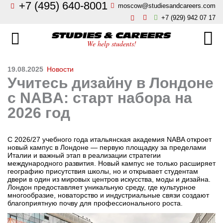
+7 (495) 640-8001
moscow@studiesandcareers.com
Главная
+7 (929) 942 07 17
Studie
Направления
We help students!
Страны
Бизнес, менеджмент, финансы
19.08.2025
Новости
Учитесь дизайну в Лондоне
О нас
Искусство, мода, дизайн
с NABA: старт набора на
2026 год
Новости
Архитектура и инжиниринг
Блог
С 2026/27 учебного года итальянская академия NABA откроет
Языковые школы
новый кампус в Лондоне — первую площадку за пределами
Италии и важный этап в реализации стратегии
Отзывы
международного развития. Новый кампус не только расширяет
географию присутствия школы, но и открывает студентам
Гостиничный бизнес, туризм
двери в один из мировых центров искусства, моды и дизайна.
Контакты
Лондон предоставляет уникальную среду, где культурное
многообразие, новаторство и индустриальные связи создают
Кулинарное искусство
благоприятную почву для профессионального роста.