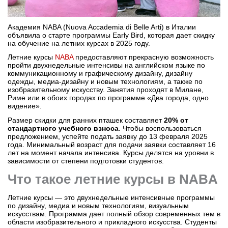
Бординговые школы
Академия NABA (Nuova Accademia di Belle Arti) в Италии
Другие направления
объявила о старте программы Early Bird, которая дает скидку
на обучение на летних курсах в 2025 году.
Летние курсы
NABA
предоставляют прекрасную возможность
пройти двухнедельные интенсивы на английском языке по
коммуникационному и графическому дизайну, дизайну
одежды, медиа-дизайну и новым технологиям, а также по
изобразительному искусству. Занятия проходят в Милане,
Риме или в обоих городах по программе «Два города, одно
видение».
Размер скидки для ранних пташек составляет
20% от
стандартного учебного взноса
. Чтобы воспользоваться
предложением, успейте подать заявку до 13 февраля 2025
года. Минимальный возраст для подачи заявки составляет 16
лет на момент начала интенсива. Курсы делятся на уровни в
зависимости от степени подготовки студентов.
Что такое летние курсы в NABA
Летние курсы — это двухнедельные интенсивные программы
по дизайну, медиа и новым технологиям, визуальным
искусствам. Программа дает полный обзор современных тем в
области изобразительного и прикладного искусства. Студенты