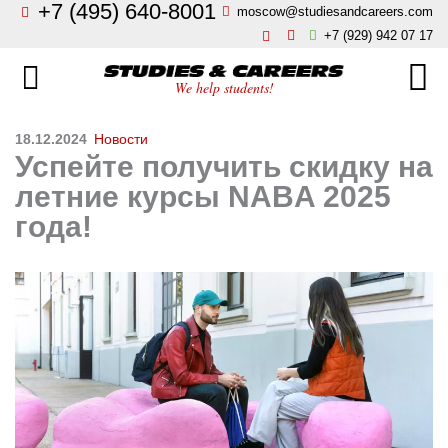
+7 (495) 640-8001
moscow@studiesandcareers.com
Главная
+7 (929) 942 07 17
Studie
Направления
We help students!
Страны
Бизнес, менеджмент, финансы
18.12.2024
Новости
Успейте получить скидку на
О нас
Искусство, мода, дизайн
летние курсы NABA 2025
года!
Новости
Архитектура и инжиниринг
Блог
Языковые школы
Отзывы
Гостиничный бизнес, туризм
Контакты
Кулинарное искусство