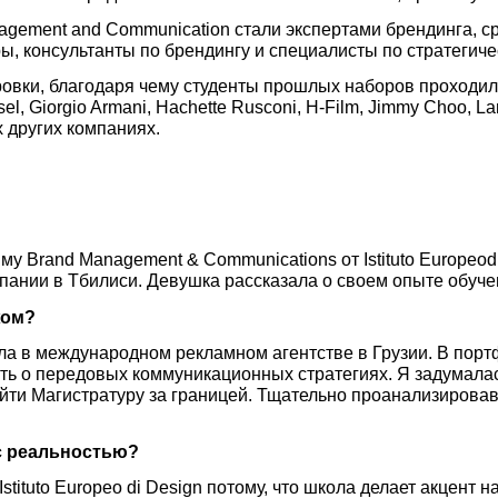
gement and Communication стали экспертами брендинга, с
ы, консультанты по брендингу и специалисты по стратегич
овки, благодаря чему студенты прошлых наборов проходили 
l, Giorgio Armani, Hachette Rusconi, H-Film, Jimmy Choo, Land
х других компаниях.
 Brand Management & Communications от Istituto Europeodi 
пании в Тбилиси. Девушка рассказала о своем опыте обуче
жом?
тала в международном рекламном агентстве в Грузии. В по
ть о передовых коммуникационных стратегиях. Я задумалас
ойти Магистратуру за границей. Тщательно проанализиров
с реальностью?
stituto Europeo di Design потому, что школа делает акцент