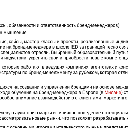
ссы, обязанности и ответственность бренд-менеджеров)
йн мышление
ия, кейсы, мастер-классы и проекты, реализованные индив
ие на бренд-менеджера в школе IED за границей тесно свя
 специалистов отрасли. Выбранный образовательный путь 
и индустрии, укрепить свои и приобрести новые компетенци
, которые работают в ведущих компаниях, агентствах и к
стратуры по бренд-менеджменту за рубежом, которая отли
щихся на создании и управлении брендами на основе межди
В ходе обучения на бренд-менеджера в Европе (в
Милане
) 
я особое внимание взаимодействию с клиентами, маркетинг
левую аудиторию марки и типичное поведение потенциаль
 рассматривать новые рынки, что позволяет разрабатывать
тся с основными игроками итальянского рынка и представи