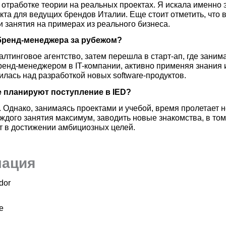
– отработке теории на реальных проектах. Я искала именно 
кта для ведущих брендов Италии. Еще стоит отметить, что 
 занятия на примерах из реального бизнеса.
 бренд-менеджера за рубежом?
салтинговое агентство, затем перешла в старт-ап, где зан
енд-менеджером в IT-компании, активно применяя знания и
дилась над разработкой новых software-продуктов.
е планируют поступление в IED?
к. Однако, занимаясь проектами и учебой, время пролетает
аждого занятия максимум, заводить новые знакомства, в т
ет в достижении амбициозных целей.
мация
dor
е