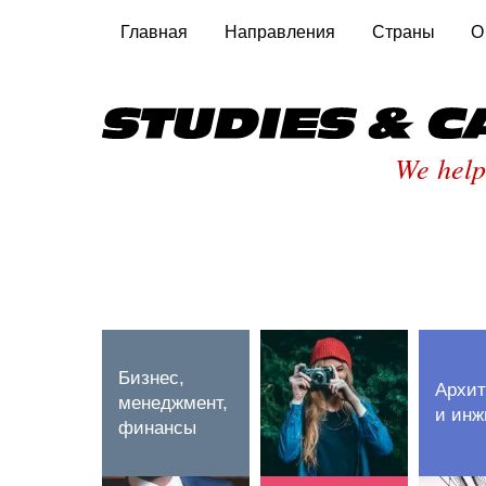
Главная
Направления
Страны
О
We help
Бизнес,
Архит
менеджмент,
и инж
финансы