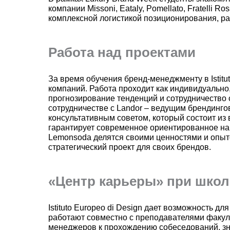
компании Missoni, Eataly, Pomellato, Fratelli 
комплексной логистикой позиционирования, ра
Работа над проектами
За время обучения бренд-менеджменту в Istitu
компаний. Работа проходит как индивидуально,
прогнозирование тенденций и сотрудничество
сотрудничестве с Landor – ведущим брендинг
консультативным советом, который состоит из
гарантирует современное ориентированное на р
Lemonsoda делятся своими ценностями и опыто
стратегический проект для своих брендов.
«Центр карьеры» при школ
Istituto Europeo di Design дает возможность д
работают совместно с преподавателями факуль
менеджеров к прохождению собеседований, зна