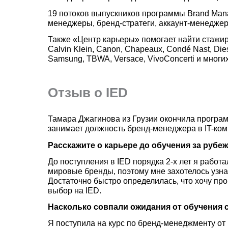
19 потоков выпускников программы Brand Mana
менеджеры, бренд-стратеги, аккаунт-менеджер
Также «Центр карьеры» помогает найти стажир
Calvin Klein, Canon, Chapeaux, Condé Nast, Diese
Samsung, TBWA, Versace, VivoConcerti и многи
Отзыв о IED
Тамара Джагинова из Грузии окончила программу
занимает должность бренд-менеджера в IT-ком
Расскажите о карьере до обучения за рубе
До поступления в IED порядка 2-х лет я рабо
мировые бренды, поэтому мне захотелось узна
Достаточно быстро определилась, что хочу пр
выбор на IED.
Насколько совпали ожидания от обучения 
Я поступила на курс по бренд-менеджменту от I