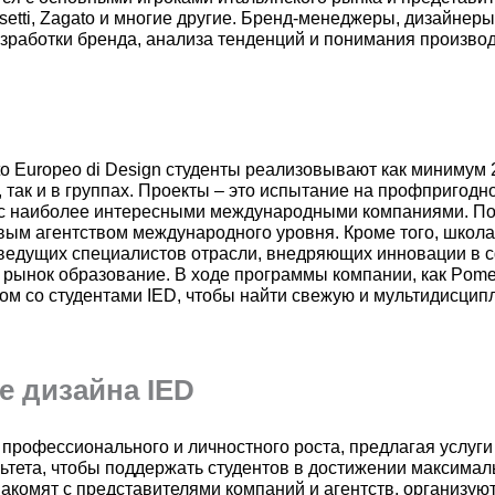
Rossetti, Zagato и многие другие. Бренд-менеджеры, дизайне
зработки бренда, анализа тенденций и понимания произво
to Europeo di Design студенты реализовывают как минимум
 так и в группах. Проекты – это испытание на профпригодн
 с наиболее интересными международными компаниями. По 
овым агентством международного уровня. Кроме того, шко
 ведущих специалистов отрасли, внедряющих инновации в с
ынок образование. В ходе программы компании, как Pomellat
м со студентами IED, чтобы найти свежую и мультидисципл
е дизайна IED
ля профессионального и личностного роста, предлагая услу
тета, чтобы поддержать студентов в достижении максималь
комят с представителями компаний и агентств, организую