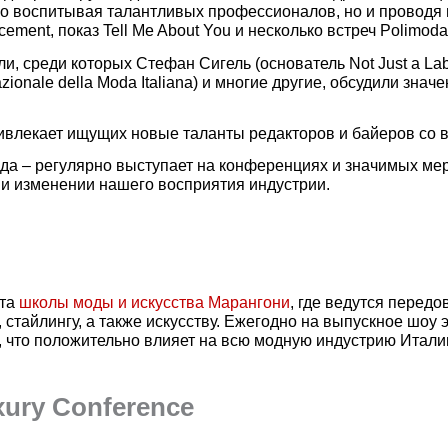
ко воспитывая талантливых профессионалов, но и проводя 
ement, показ Tell Me About You и несколько встреч Polimod
и, среди которых Стефан Сигель (основатель Not Just a Lab
ionale della Moda Italiana) и многие другие, обсудили зна
ривлекает ищущих новые таланты редакторов и байеров со в
ода – регулярно выступает на конференциях и значимых ме
ы и изменении нашего восприятия индустрии.
ыта
школы моды и искусства Марангони
, где ведутся перед
е, стайлингу, а также искусству. Ежегодно на выпускное шо
, что положительно влияет на всю модную индустрию Итали
xury Conference