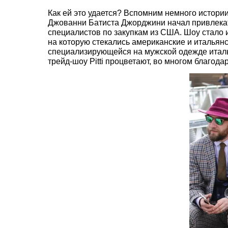
Как ей это удается? Вспомним немного истори
Джованни Батиста Джорджини начал привлекать
специалистов по закупкам из США. Шоу стало 
на которую стекались американские и итальянс
специализирующейся на мужской одежде италья
трейд-шоу Pitti процветают, во многом благо