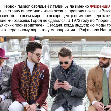
и. Первой fashion-столицей Италии была именно
Флоренция
 в страну инвестиции из-за океана, проводя показы «Выс
известно во всем мире, но вскоре центр внимания переклю
кие кинозвезды. Город не сдавался. В 1972 году во Флоренц
нских производителей. Сегодня, когда индустрию моды тр
даря генеральному директору мероприятия – Раффаэло Напо