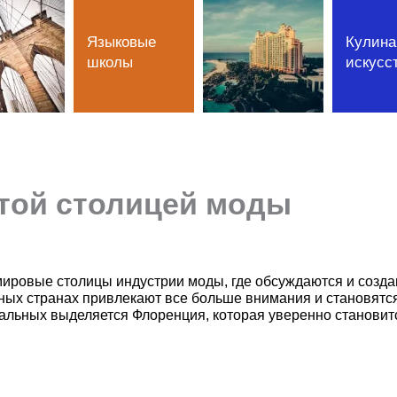
Языковые
Кулина
школы
искусс
той столицей моды
мировые столицы индустрии моды, где обсуждаются и созд
зных странах привлекают все больше внимания и становятс
альных выделяется Флоренция, которая уверенно становит