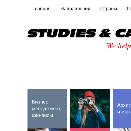
Главная
Направления
Страны
О
We help
Бизнес,
Архит
менеджмент,
и инж
финансы