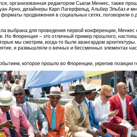
rence, организованная редактором Сьюзи Менкес, также прош
туан Арно, дизайнеры Карл Лагерфельд, Альбер Эльбаз и м
 форматы продвижения в социальных сетях, поговорили о д
а выбрана для проведения первой конференции, Менкес отв
е. Но Флоренция – это отличный пример прошлого, настояще
торые мы смотрим, когда-то были авангардом архитектуры.
иятие, и размышляли о вечных и бессменных элементах нас
обытием, которое прошло во Флоренции, укрепив позиции 