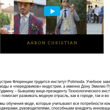
устрии Флоренции трудится институт Polimoda. Учебное за
моды и «передовиков» индустрии, а именно Дону Эмилио П
 Гудмену – бывшему вице-президенту Технологического инс
помогает развивать модную отрасль, как в городе, так и во
ммы обучения моде, которые учитывают все потребности ко
жерами, руководителями, способными внедрять инновации 